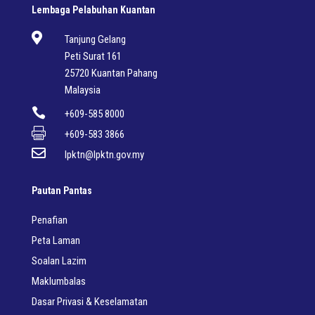
Lembaga Pelabuhan Kuantan

Tanjung Gelang
Peti Surat 161
25720 Kuantan Pahang
Malaysia

+609-585 8000

+609-583 3866

lpktn@lpktn.gov.my
Pautan Pantas
Penafian
Peta Laman
Soalan Lazim
Maklumbalas
Dasar Privasi & Keselamatan