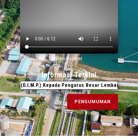
Video Korporat
Informasi Terkini
hang (D.I.M.P.) Kepada Pengurus Besar Lembaga Pelabuha
PENGUMUMAN