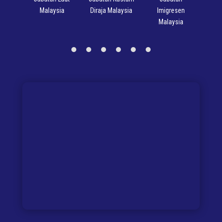
Malaysia
Diraja Malaysia
Imigresen
M
Malaysia