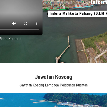
Inform
urniaan Darjah Indera Mahkota Pahang (D.I.M.P.) Kepada
Video Korporat
Jawatan Kosong
Jawatan Kosong Lembaga Pelabuhan Kuantan