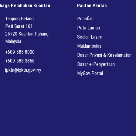
baga Pelabuhan Kuantan
Pautan Pantas
Tanjung Gelang
Penafian
Peti Surat 161
Peta Laman
25720 Kuantan Pahang
Soalan Lazim
Malaysia
Maklumbalas
+609-585 8000
Dasar Privasi & Keselamatan
+609-583 3866
Dasar e-Penyertaan
lpktn@lpktn.gov.my
MyGov Portal