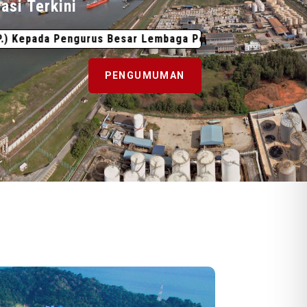
asi Terkini
 Pengurus Besar Lembaga Pelabuhan Kuantan (LPKtn)
3
PENGUMUMAN