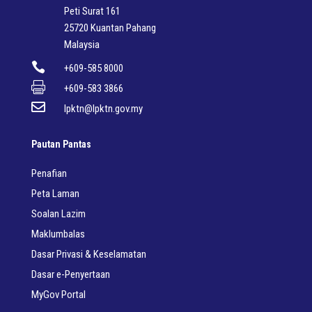
Peti Surat 161
25720 Kuantan Pahang
Malaysia

+609-585 8000

+609-583 3866

lpktn@lpktn.gov.my
Pautan Pantas
Penafian
Peta Laman
Soalan Lazim
Maklumbalas
Dasar Privasi & Keselamatan
Dasar e-Penyertaan
MyGov Portal