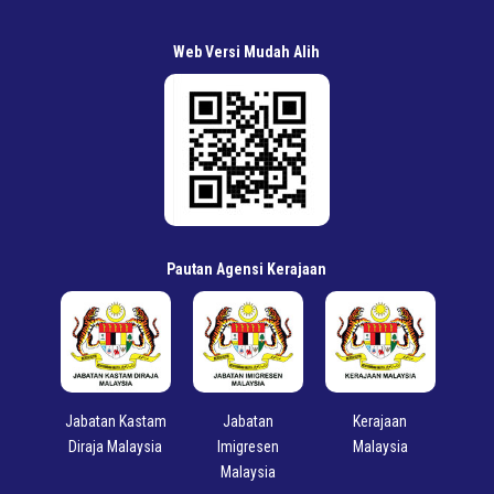
Web Versi Mudah Alih
Pautan Agensi Kerajaan
ut
Jabatan Kastam
Jabatan
Kerajaan
Kemen
Diraja Malaysia
Imigresen
Malaysia
Penga
Malaysia