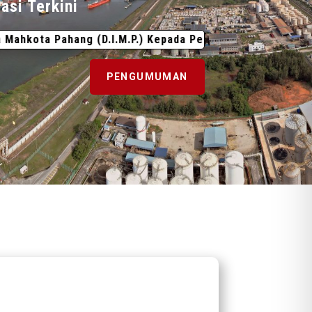
asi Terkini
 Pahang (D.I.M.P.) Kepada Pengurus Besar Lembaga Pelabu
PENGUMUMAN