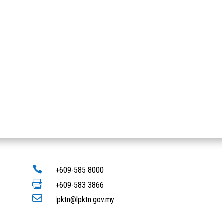

+609-585 8000

+609-583 3866

lpktn@lpktn.gov.my