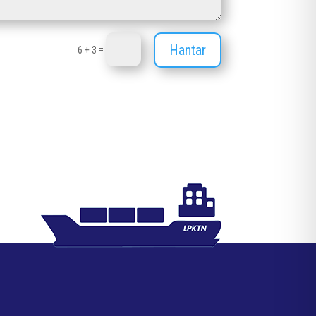
Hantar
=
6 + 3