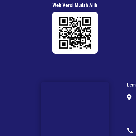
Web Versi Mudah Alih
Lem

