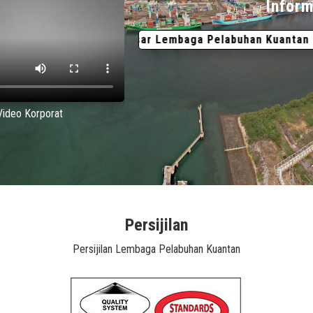
Inform
Pengurus Besar Lembaga Pelabuhan Kuantan (LPKtn)
31
Video Korporat
Persijilan
Persijilan Lembaga Pelabuhan Kuantan