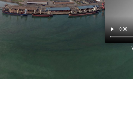
rniaan Darjah Indera Mahkota Pahang (D.I.M.P.) Kepada 