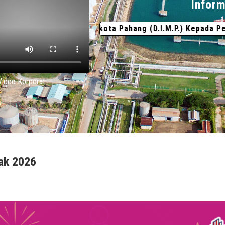
Inform
jah Indera Mahkota Pahang (D.I.M.P.) Kepada Pengurus B
Video Korporat
ak 2026