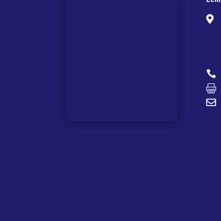



