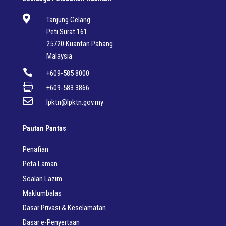

Tanjung Gelang
Peti Surat 161
25720 Kuantan Pahang
Malaysia

+609-585 8000

+609-583 3866

lpktn@lpktn.gov.my
Pautan Pantas
Penafian
Peta Laman
Soalan Lazim
Maklumbalas
Dasar Privasi & Keselamatan
Dasar e-Penyertaan