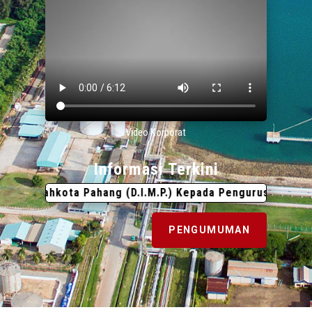
Video Korporat
Informasi Terkini
 Mahkota Pahang (D.I.M.P.) Kepada Pengurus Besar Lemba
PENGUMUMAN