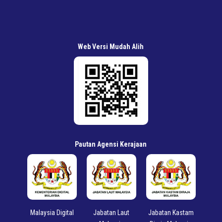
Web Versi Mudah Alih
Pautan Agensi Kerajaan
rian
Malaysia Digital
Jabatan Laut
Jabatan Kastam