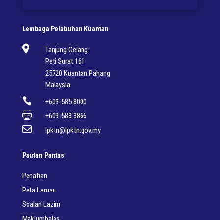
Lembaga Pelabuhan Kuantan

Tanjung Gelang
Peti Surat 161
25720 Kuantan Pahang
Malaysia

+609-585 8000

+609-583 3866

lpktn@lpktn.gov.my
Pautan Pantas
Penafian
Peta Laman
Soalan Lazim
Maklumbalas