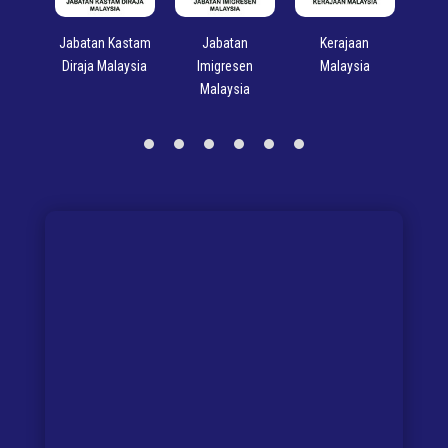
n Kastam
Jabatan
Kerajaan
Kementerian
M
Malaysia
Imigresen
Malaysia
Pengangkutan
Malaysia