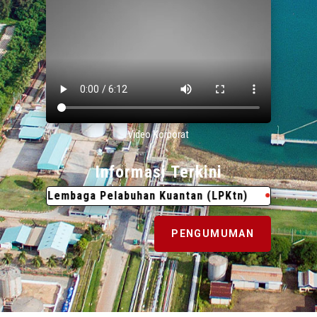
Video Korporat
Informasi Terkini
sar Lembaga Pelabuhan Kuantan (LPKtn)
31 Julai 202
PENGUMUMAN