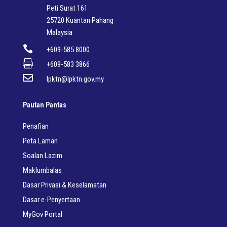
Peti Surat 161
25720 Kuantan Pahang
Malaysia

+609-585 8000

+609-583 3866

lpktn@lpktn.gov.my
Pautan Pantas
Penafian
Peta Laman
Soalan Lazim
Maklumbalas
Dasar Privasi & Keselamatan
Dasar e-Penyertaan
MyGov Portal