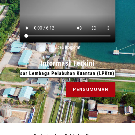
Video Korporat
Informasi Terkini
ar Lembaga Pelabuhan Kuantan (LPKtn)
31 Julai 2026
PENGUMUMAN