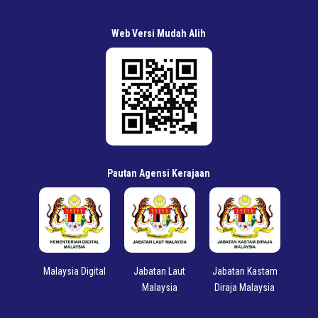
Web Versi Mudah Alih
Pautan Agensi Kerajaan
ian
Malaysia Digital
Jabatan Laut
Jabatan Kastam
J
utan
Malaysia
Diraja Malaysia
Im
M